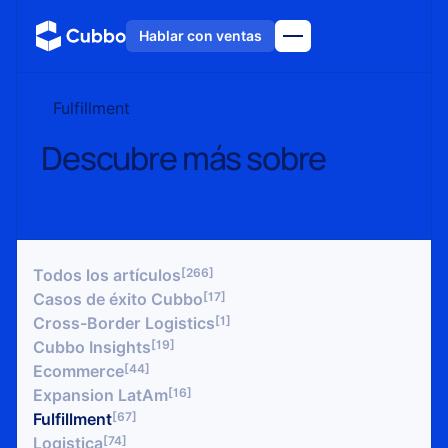
Hablar con ventas
Fulfillment
Descubre más sobre
Cubbo
[266]
Todos los artículos
[17]
Casos de éxito Cubbo
[1]
Cross-Border Logistics
[19]
Cubbo Insights
[44]
Ecommerce
[16]
Expansion LatAm
[67]
Fulfillment
[74]
Logistica