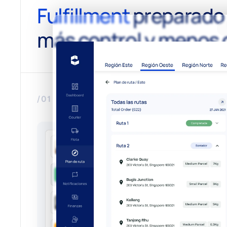
Fulfillment
preparado 
más control y menos 
/01