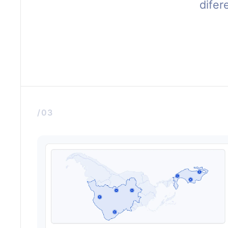
difer
/03