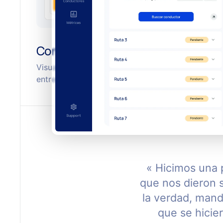
Control en tiempo real
Visualiza inventario, pedidos y estados de
entrega desde una única plataforma.
« Hicimos una 
que nos dieron 
la verdad, mand
que se hicie