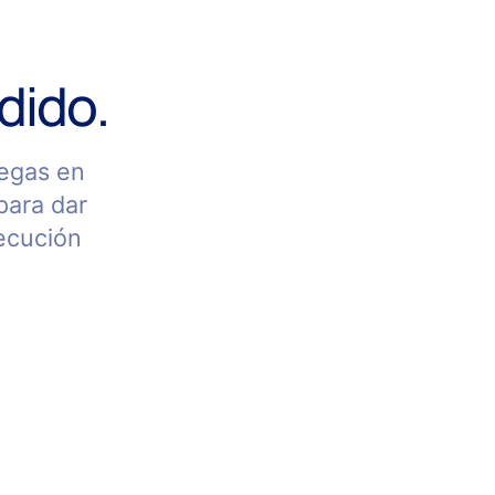
dido.
regas en
para dar
jecución