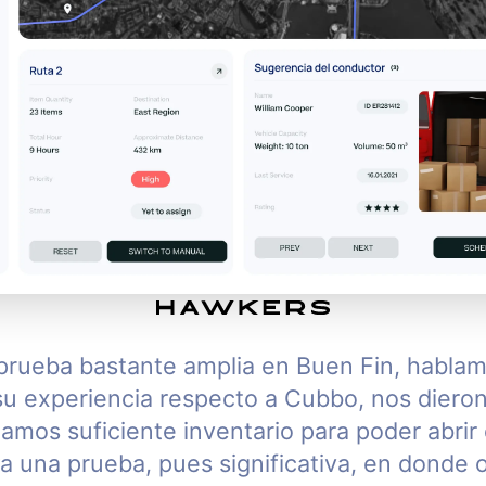
Operación omnica
Sincroniza stock y pedid
de venta sin procesos ma
prueba bastante amplia en Buen Fin, hablam
su experiencia respecto a Cubbo, nos diero
amos suficiente inventario para poder abrir e
ra una prueba, pues significativa, en donde