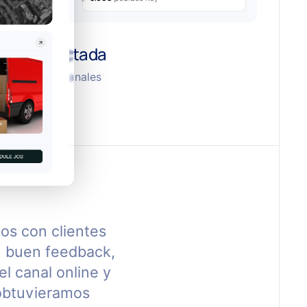
nal conectada
os entre tus canales
nuales.
os con clientes
n buen feedback,
l canal online y
 obtuvieramos