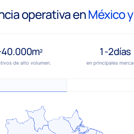
ncia operativa en
México y 
+40.000
m
1-2
días
2
tivos de alto volumen.
en principales merca