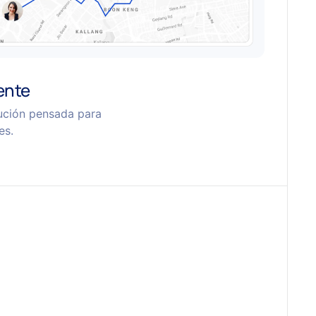
ente
bución pensada para
es.