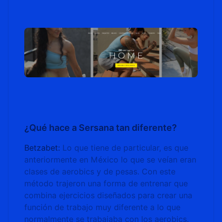
¿Qué hace a Sersana tan diferente?
Betzabet:
Lo que tiene de particular, es que
anteriormente en México lo que se veían eran
clases de aerobics y de pesas. Con este
método trajeron una forma de entrenar que
combina ejercicios diseñados para crear una
función de trabajo muy diferente a lo que
normalmente se trabajaba con los aerobics.