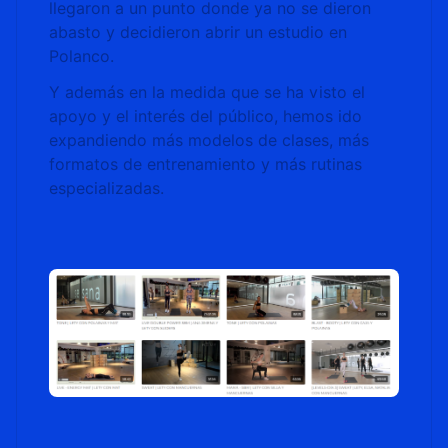
llegaron a un punto donde ya no se dieron
abasto y decidieron abrir un estudio en
Polanco.
Y además en la medida que se ha visto el
apoyo y el interés del público, hemos ido
expandiendo más modelos de clases, más
formatos de entrenamiento y más rutinas
especializadas.