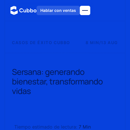
Hablar con ventas
CASOS DE ÉXITO CUBBO
8 MIN
/
13 AUG
Sersana: generando
bienestar, transformando
vidas
Tiempo estimado de lectura:
7 Min