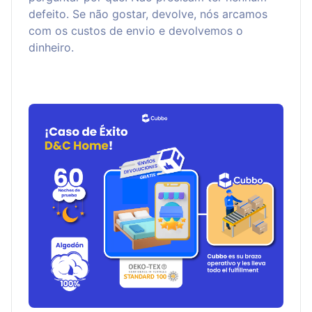
defeito. Se não gostar, devolve, nós arcamos
com os custos de envio e devolvemos o
dinheiro.