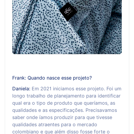
Frank: Quando nasce esse projeto?
Daniela:
Em 2021 iniciamos esse projeto. Foi um
longo trabalho de planejamento para identificar
qual era o tipo de produto que queríamos, as
qualidades e as especificações. Precisavamos
saber onde íamos produzir para que tivesse
qualidades atraentes para o mercado
colombiano e que além disso fosse forte o