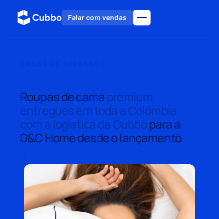
Falar com vendas
CASOS DE SUCESSO /
D&C HOME: CONQUISTANDO A COLÔMBIA
COM UMA LOGÍSTICA EFICIENTE
Roupas de cama
premium
entregues em toda a Colômbia
com a logística da Cubbo
para a
D&C Home desde o lançamento