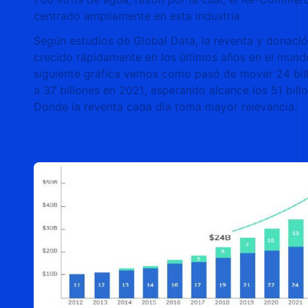
centrado ampliamente en esta industria
Según estudios de Global Data, la reventa y donaci
crecido rápidamente en los últimos años en el mundo
siguiente gráfica vemos como pasó de mover 24 bil
a 37 billones en 2021, esperando alcance los 51 bill
Donde la reventa cada día toma mayor relevancia.