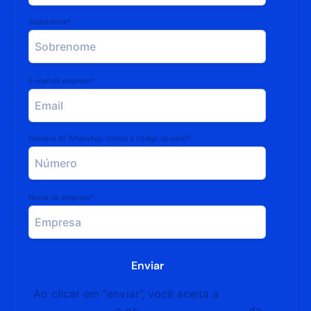
Sobrenome*
E-mail da empresa*
Número do WhatsApp (Inclua o código do país)*
Nome da empresa*
Ao clicar em “enviar”, você aceita a
política
de privacidade
e os
termos e condições
da